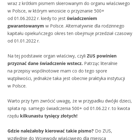
wraz z krótkim pismem skierowanym do organu właściwego
w Polsce, w którym wnosicie o przyznanie 500+
od 01.06.2022 r. kiedy to jest
świadczeniem
gwarantowanym
w Polsce. Alternatywnie dla rodzinnego
kapitału opiekuńczego okres ten obejmuje przedział czasowy
od 01.01.2022 r.
Na tej podstawie organ właściwy, czyli
ZUS powinien
przyznać dane świadczenie wstecz.
Patrząc literalnie
na przepisy wspólnotowe mam co do tego spore
wątpliwości, jednakże taka jest obecnie praktyka instytucji
w Polsce.
Warto przy tym zwrócić uwagę, że w przypadku dwójki dzieci,
spłata np. samego świadczenia 500+ od 01.06.22 r. to kwota
rzędu
kilkunastu tysięcy złotych!
Gdzie należałoby kierować takie pismo?
Do ZUS,
względnie do Wojewody właściwego dla miejsca