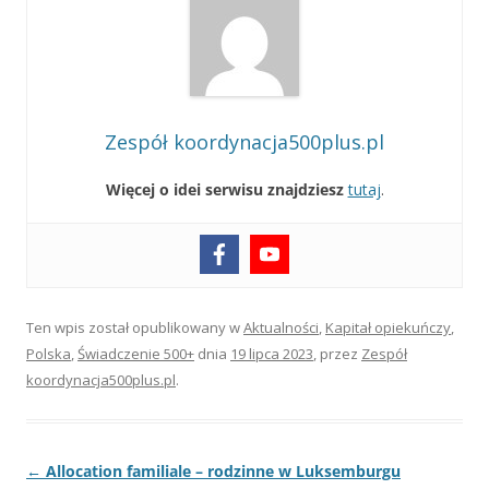
Zespół koordynacja500plus.pl
Więcej o idei serwisu znajdziesz
tutaj
.
Ten wpis został opublikowany w
Aktualności
,
Kapitał opiekuńczy
,
Polska
,
Świadczenie 500+
dnia
19 lipca 2023
,
przez
Zespół
koordynacja500plus.pl
.
Nawigacja
←
Allocation familiale – rodzinne w Luksemburgu