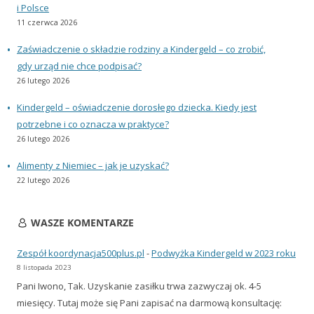
i Polsce
11 czerwca 2026
Zaświadczenie o składzie rodziny a Kindergeld – co zrobić,
gdy urząd nie chce podpisać?
26 lutego 2026
Kindergeld – oświadczenie dorosłego dziecka. Kiedy jest
potrzebne i co oznacza w praktyce?
26 lutego 2026
Alimenty z Niemiec – jak je uzyskać?
22 lutego 2026
WASZE KOMENTARZE
Zespół koordynacja500plus.pl
-
Podwyżka Kindergeld w 2023 roku
8 listopada 2023
Pani Iwono, Tak. Uzyskanie zasiłku trwa zazwyczaj ok. 4-5
miesięcy. Tutaj może się Pani zapisać na darmową konsultację: