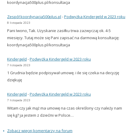
koordynacja500plus.pl/konsultacja
Zespół koordynacja500plus.pl
-
Podwyżka Kindergeld w 2023 roku
8 listopada 2023
Pani Iwono, Tak. Uzyskanie zasiłku trwa zazwyczaj ok. 4-5
miesięcy. Tutaj może się Pani zapisać na darmową konsultację:
koordynacja500plus.pl/konsultacja
Kindergeld
-
Podwyżka Kindergeld w 2023 roku
7 listopada 2023
1 Grudnia będzie podpisywał umowę. i ile się czeka na decyzję
dziękuję
Kindergeld
-
Podwyżka Kindergeld w 2023 roku
7 listopada 2023
Witam czy jak mąż ma umowę na czas określony czy należy nam
się kg? ja jestem z dziećmi w Polsce…
Zobacz więcej komentarzy na forum