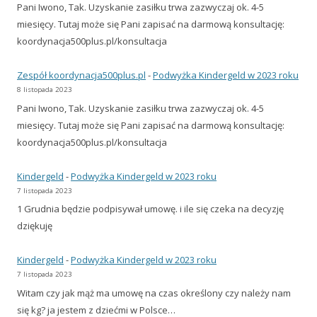
Pani Iwono, Tak. Uzyskanie zasiłku trwa zazwyczaj ok. 4-5
miesięcy. Tutaj może się Pani zapisać na darmową konsultację:
koordynacja500plus.pl/konsultacja
Zespół koordynacja500plus.pl
-
Podwyżka Kindergeld w 2023 roku
8 listopada 2023
Pani Iwono, Tak. Uzyskanie zasiłku trwa zazwyczaj ok. 4-5
miesięcy. Tutaj może się Pani zapisać na darmową konsultację:
koordynacja500plus.pl/konsultacja
Kindergeld
-
Podwyżka Kindergeld w 2023 roku
7 listopada 2023
1 Grudnia będzie podpisywał umowę. i ile się czeka na decyzję
dziękuję
Kindergeld
-
Podwyżka Kindergeld w 2023 roku
7 listopada 2023
Witam czy jak mąż ma umowę na czas określony czy należy nam
się kg? ja jestem z dziećmi w Polsce…