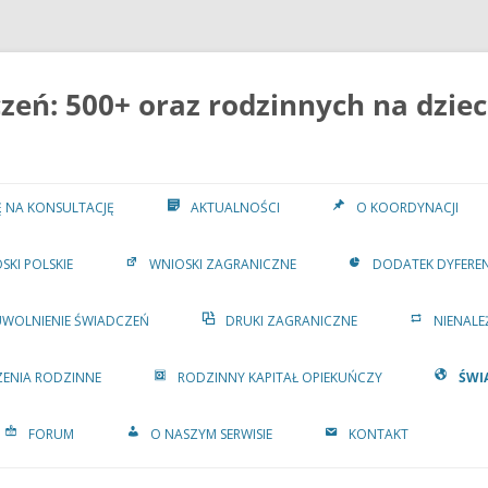
eń: 500+ oraz rodzinnych na dziec
IĘ NA KONSULTACJĘ
AKTUALNOŚCI
O KOORDYNACJI
SKI POLSKIE
WNIOSKI ZAGRANICZNE
DODATEK DYFERE
UWOLNIENIE ŚWIADCZEŃ
DRUKI ZAGRANICZNE
NIENALE
ENIA RODZINNE
RODZINNY KAPITAŁ OPIEKUŃCZY
ŚWI
FORUM
O NASZYM SERWISIE
KONTAKT