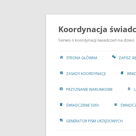
Przejdź
do
treści
Koordynacja świadcz
Serwis o koordynacji świadczeń na dzieci
STRONA GŁÓWNA
ZAPISZ S
ZASADY KOORDYNACJI
WNIO
PRZYZNANIE WARUNKOWE
ŚWIADCZENIE 500+
ŚWIADCZ
GENERATOR PISM URZĘDOWYCH