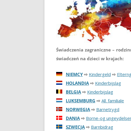
Świadczenia zagraniczne – rodzi
świadczeń na dzieci w krajach:
NIEMCY
⇨
Kindergeld
⇨
Eltern
HOLANDIA
⇨
Kinderbijslag
BELGIA
⇨
Kinderbijslag
LUKSEMBURG
⇨
All. familiale
NORWEGIA
⇨
Barnetrygd
DANIA
⇨
Borne-og ungeydelse
SZWECJA
⇨
Barnbidrag