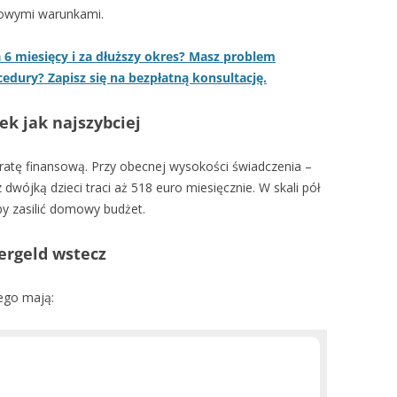
kowymi warunkami.
 6 miesięcy i za dłuższy okres? Masz problem
cedury? Zapisz się na bezpłatną konsultację.
ek jak najszybciej
tratę finansową. Przy obecnej wysokości świadczenia –
 dwójką dzieci traci aż 518 euro miesięcznie. W skali pół
y zasilić domowy budżet.
ergeld wstecz
ego mają: