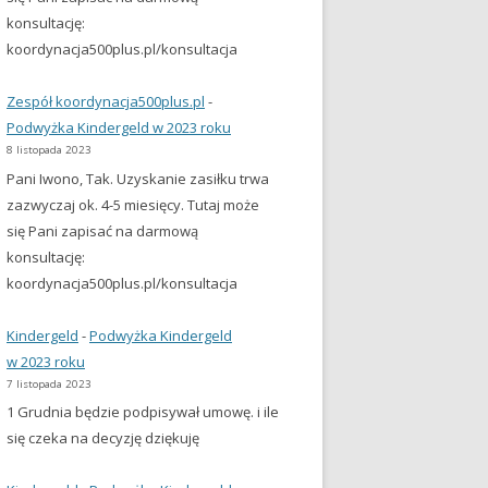
konsultację:
koordynacja500plus.pl/konsultacja
Zespół koordynacja500plus.pl
-
Podwyżka Kindergeld w 2023 roku
8 listopada 2023
Pani Iwono, Tak. Uzyskanie zasiłku trwa
zazwyczaj ok. 4-5 miesięcy. Tutaj może
się Pani zapisać na darmową
konsultację:
koordynacja500plus.pl/konsultacja
Kindergeld
-
Podwyżka Kindergeld
w 2023 roku
7 listopada 2023
1 Grudnia będzie podpisywał umowę. i ile
się czeka na decyzję dziękuję