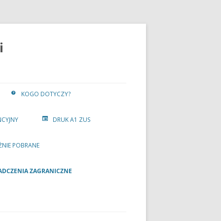
i
KOGO DOTYCZY?
NCYJNY
DRUK A1 ZUS
ŻNIE POBRANE
ADCZENIA ZAGRANICZNE