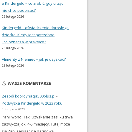
a Kindergeld – co zrobić, gdy urząd
nie chce podpisać?
26 lutego 2026
Kindergeld – oświadczenie dorosłego
dziecka. Kiedy jest potrzebne
i co oznacza w praktyce?
26 lutego 2026
Alimenty z Niemiec – jak je uzyskać?
22 lutego 2026
WASZE KOMENTARZE
Zespół koordynacja500plus.pl
-
Podwyżka Kindergeld w 2023 roku
8 listopada 2023
Pani Iwono, Tak. Uzyskanie zasiłku trwa
zazwyczaj ok. 4-5 miesięcy. Tutaj może
się Pani zapisać na darmową