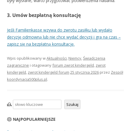
były wysłane, warto przygotować potwierdzenia nadania.
3. Umów bezpłatną konsultację
Jeśli Familienkasse wzywa do zwrotu zasiłku lub wydało
decyzję odmowną lub nie chce wydać decyzji i gra na czas –
zapisz się na bezpłatną konsultację.
Wpis opublikowany w
Aktualności
,
Niemcy
,
Świadczenia
zagraniczne
i otagowany
forum zwrot kindergeld
,
zwrot
kindergeld
,
zwrot kindergeld forum
25 stycznia 2026
przez
Zespół
koordynacja500plus.pl
.
Szukaj
Szukaj
NAJPOPULARNIEJSZE