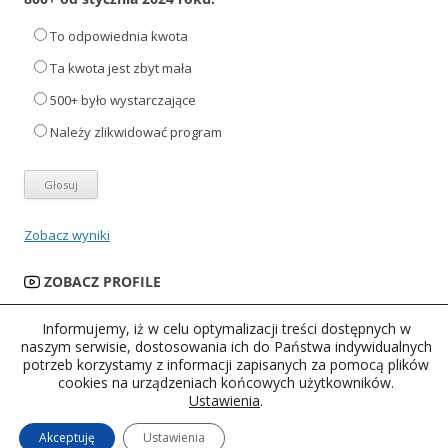
To odpowiednia kwota
Ta kwota jest zbyt mała
500+ było wystarczające
Należy zlikwidować program
Zobacz wyniki
ZOBACZ PROFILE
Informujemy, iż w celu optymalizacji treści dostępnych w
naszym serwisie, dostosowania ich do Państwa indywidualnych
potrzeb korzystamy z informacji zapisanych za pomocą plików
cookies na urządzeniach końcowych użytkowników.
Ustawienia
.
Polityka prywatności
Dumnie wspierane przez WordPress
Akceptuję
Ustawienia