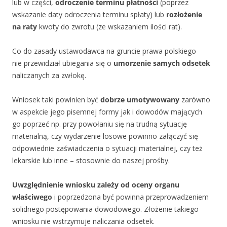
lub w części,
odroczenie terminu płatności
(poprzez
wskazanie daty odroczenia terminu spłaty) lub
rozłożenie
na raty
kwoty do zwrotu (ze wskazaniem ilości rat).
Co do zasady ustawodawca na gruncie prawa polskiego
nie przewidział ubiegania się o
umorzenie samych odsetek
naliczanych za zwłokę.
Wniosek taki powinien być
dobrze umotywowany
zarówno
w aspekcie jego pisemnej formy jak i dowodów mających
go poprzeć np. przy powołaniu się na trudną sytuację
materialną, czy wydarzenie losowe powinno załączyć się
odpowiednie zaświadczenia o sytuacji materialnej, czy też
lekarskie lub inne – stosownie do naszej prośby.
Uwzględnienie wniosku zależy od oceny organu
właściwego
i poprzedzona być powinna przeprowadzeniem
solidnego postępowania dowodowego. Złożenie takiego
wniosku nie wstrzymuje naliczania odsetek.