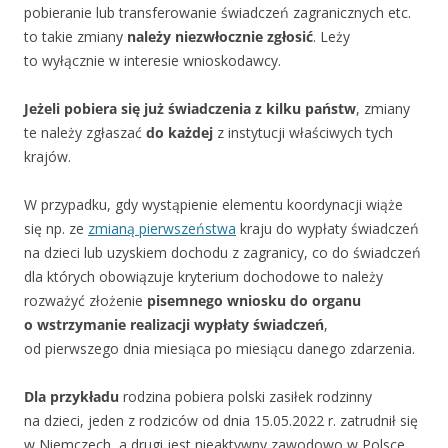
pobieranie lub transferowanie świadczeń zagranicznych etc.
to takie zmiany
należy niezwłocznie zgłosić
. Leży
to wyłącznie w interesie wnioskodawcy.
Jeżeli pobiera się już świadczenia z kilku państw
, zmiany
te należy zgłaszać
do każdej
z instytucji właściwych tych
krajów.
W przypadku, gdy wystąpienie elementu koordynacji wiąże
się np. ze
zmianą pierwszeństwa
kraju do wypłaty świadczeń
na dzieci lub uzyskiem dochodu z zagranicy, co do świadczeń
dla których obowiązuje kryterium dochodowe to należy
rozważyć złożenie
pisemnego wniosku do organu
o wstrzymanie realizacji wypłaty świadczeń
,
od pierwszego dnia miesiąca po miesiącu danego zdarzenia.
Dla przykładu
rodzina pobiera polski zasiłek rodzinny
na dzieci, jeden z rodziców od dnia 15.05.2022 r. zatrudnił się
w Niemczech, a drugi jest nieaktywny zawodowo w Polsce