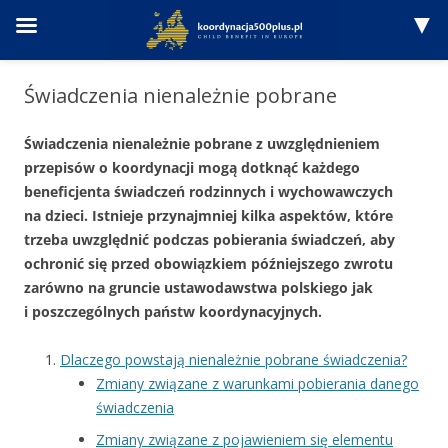
Przejdź
do
Świadczenia nienależnie pobrane
treści
Świadczenia nienależnie pobrane z uwzględnieniem
przepisów o koordynacji mogą dotknąć każdego
beneficjenta świadczeń rodzinnych i wychowawczych
na dzieci. Istnieje przynajmniej kilka aspektów, które
trzeba uwzględnić podczas pobierania świadczeń, aby
ochronić się przed obowiązkiem późniejszego zwrotu
zarówno na gruncie ustawodawstwa polskiego jak
i poszczególnych państw koordynacyjnych.
Dlaczego powstają nienależnie pobrane świadczenia?
Zmiany związane z warunkami pobierania danego
świadczenia
Zmiany związane z pojawieniem się elementu