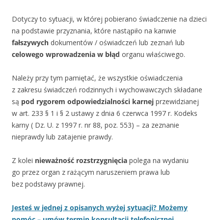
Dotyczy to sytuacji, w której pobierano świadczenie na dzieci
na podstawie przyznania, które nastąpiło na kanwie
fałszywych
dokumentów / oświadczeń lub zeznań lub
celowego wprowadzenia w błąd
organu właściwego.
Należy przy tym pamiętać, że wszystkie oświadczenia
z zakresu świadczeń rodzinnych i wychowawczych składane
są
pod rygorem odpowiedzialności karnej
przewidzianej
w art. 233 § 1 i § 2 ustawy z dnia 6 czerwca 1997 r. Kodeks
karny ( Dz. U. z 1997 r. nr 88, poz. 553) – za zeznanie
nieprawdy lub zatajenie prawdy.
Z kolei
nieważność rozstrzygnięcia
polega na wydaniu
go przez organ z rażącym naruszeniem prawa lub
bez podstawy prawnej.
Jesteś w jednej z opisanych wyżej sytuacji? Możemy
pomóc – umów termin konsultacji telefonicznej.