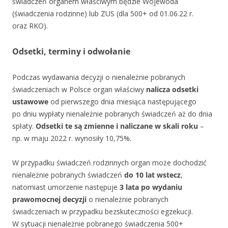
świadczeń organem właściwym będzie Wojewoda
(świadczenia rodzinne) lub ZUS (dla 500+ od 01.06.22 r.
oraz RKO).
Odsetki, terminy i odwołanie
Podczas wydawania decyzji o nienależnie pobranych
świadczeniach w Polsce organ właściwy
nalicza odsetki
ustawowe
od pierwszego dnia miesiąca następującego
po dniu wypłaty nienależnie pobranych świadczeń aż do dnia
spłaty.
Odsetki te są zmienne i naliczane w skali roku
–
np. w maju 2022 r. wynosiły 10,75%.
W przypadku świadczeń rodzinnych organ może dochodzić
nienależnie pobranych świadczeń
do 10 lat wstecz
,
natomiast umorzenie następuje
3 lata po wydaniu
prawomocnej decyzji
o nienależnie pobranych
świadczeniach w przypadku bezskuteczności egzekucji.
W sytuacji nienależnie pobranego świadczenia 500+