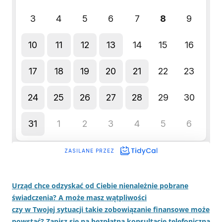
Urząd chce odzyskać od Ciebie nienależnie pobrane
świadczenia? A może masz wątpliwości
czy w Twojej sytuacji takie zobowiązanie finansowe może
powstać? Zapisz się na bezpłatną konsultację telefoniczną