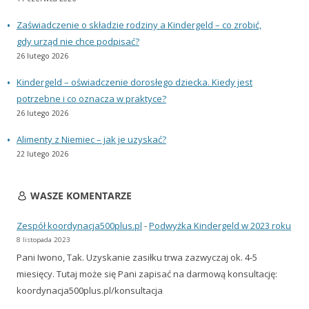
Zaświadczenie o składzie rodziny a Kindergeld – co zrobić,
gdy urząd nie chce podpisać?
26 lutego 2026
Kindergeld – oświadczenie dorosłego dziecka. Kiedy jest
potrzebne i co oznacza w praktyce?
26 lutego 2026
Alimenty z Niemiec – jak je uzyskać?
22 lutego 2026
WASZE KOMENTARZE
Zespół koordynacja500plus.pl
-
Podwyżka Kindergeld w 2023 roku
8 listopada 2023
Pani Iwono, Tak. Uzyskanie zasiłku trwa zazwyczaj ok. 4-5
miesięcy. Tutaj może się Pani zapisać na darmową konsultację:
koordynacja500plus.pl/konsultacja