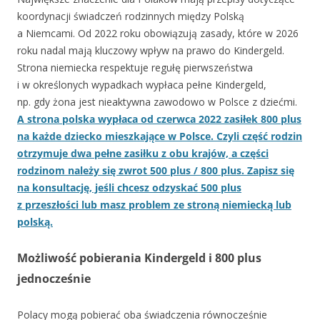
koordynacji świadczeń rodzinnych między Polską
a Niemcami. Od 2022 roku obowiązują zasady, które w 2026
roku nadal mają kluczowy wpływ na prawo do Kindergeld.
Strona niemiecka respektuje regułę pierwszeństwa
i w określonych wypadkach wypłaca pełne Kindergeld,
np. gdy żona jest nieaktywna zawodowo w Polsce z dziećmi.
A strona polska wypłaca od czerwca 2022 zasiłek 800 plus
na każde dziecko mieszkające w Polsce. Czyli część rodzin
otrzymuje dwa pełne zasiłku z obu krajów, a części
rodzinom należy się zwrot 500 plus / 800 plus. Zapisz się
na konsultację, jeśli chcesz odzyskać 500 plus
z przeszłości lub masz problem ze stroną niemiecką lub
polską.
Możliwość pobierania Kindergeld i 800 plus
jednocześnie
Polacy mogą pobierać oba świadczenia równocześnie