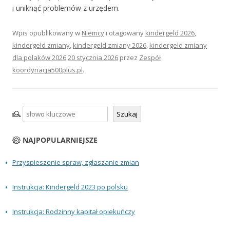
i uniknąć problemów z urzędem.
Wpis opublikowany w
Niemcy
i otagowany
kindergeld 2026
,
kindergeld zmiany
,
kindergeld zmiany 2026
,
kindergeld zmiany
dla polaków 2026
20 stycznia 2026
przez
Zespół
koordynacja500plus.pl
.
Szukaj
Szukaj
NAJPOPULARNIEJSZE
Przyspieszenie spraw, zgłaszanie zmian
Instrukcja: Kindergeld 2023 po polsku
Instrukcja: Rodzinny kapitał opiekuńczy