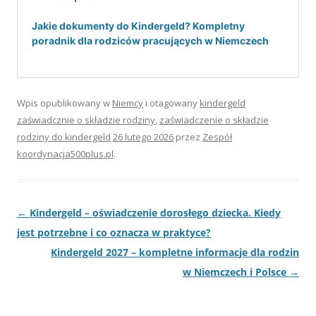
Jakie dokumenty do Kindergeld? Kompletny
poradnik dla rodziców pracujących w Niemczech
Wpis opublikowany w
Niemcy
i otagowany
kindergeld
zaświadcznie o składzie rodziny
,
zaświadczenie o składzie
rodziny do kindergeld
26 lutego 2026
przez
Zespół
koordynacja500plus.pl
.
Nawigacja
←
Kindergeld – oświadczenie dorosłego dziecka. Kiedy
wpisu
jest potrzebne i co oznacza w praktyce?
Kindergeld 2027 – kompletne informacje dla rodzin
w Niemczech i Polsce
→