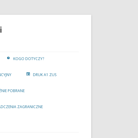
i
KOGO DOTYCZY?
NCYJNY
DRUK A1 ZUS
ŻNIE POBRANE
ADCZENIA ZAGRANICZNE