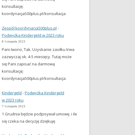
konsultację:
koordynacja500plus.pl/konsultacja
Zespół koordynacja500plus.pl
-
Podwyżka Kindergeld w 2023 roku
8 listopada 2023
Pani Iwono, Tak. Uzyskanie zasiłku trwa
zazwyczaj ok. 4-5 miesięcy. Tutaj może
się Pani zapisać na darmową
konsultację:
koordynacja500plus.pl/konsultacja
Kindergeld
-
Podwyżka Kindergeld
w 2023 roku
7 listopada 2023
1 Grudnia będzie podpisywał umowę. i ile
się czeka na decyzję dziękuję