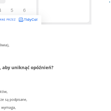
liwia),
 aby uniknąć opóźnień?
ntów,
rze są podpisane,
ch wymaga,