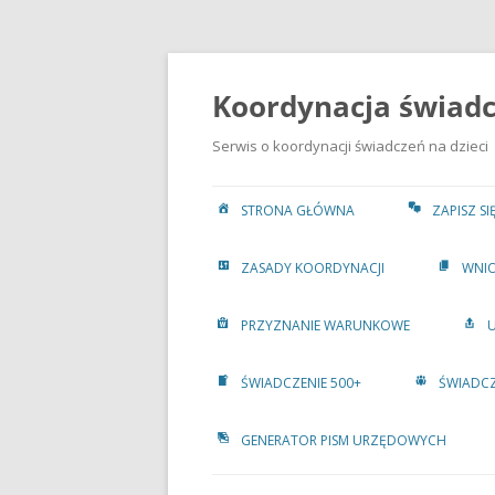
Przejdź
do
treści
Koordynacja świadcz
Serwis o koordynacji świadczeń na dzieci
STRONA GŁÓWNA
ZAPISZ S
ZASADY KOORDYNACJI
WNIO
PRZYZNANIE WARUNKOWE
ŚWIADCZENIE 500+
ŚWIADCZ
GENERATOR PISM URZĘDOWYCH