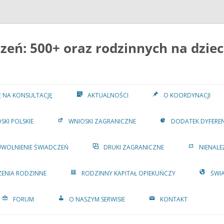
eń: 500+ oraz rodzinnych na dziec
IĘ NA KONSULTACJĘ
AKTUALNOŚCI
O KOORDYNACJI
SKI POLSKIE
WNIOSKI ZAGRANICZNE
DODATEK DYFERE
UWOLNIENIE ŚWIADCZEŃ
DRUKI ZAGRANICZNE
NIENALE
ENIA RODZINNE
RODZINNY KAPITAŁ OPIEKUŃCZY
ŚWI
FORUM
O NASZYM SERWISIE
KONTAKT