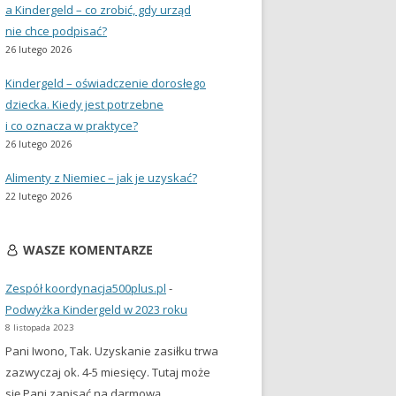
a Kindergeld – co zrobić, gdy urząd
nie chce podpisać?
26 lutego 2026
Kindergeld – oświadczenie dorosłego
dziecka. Kiedy jest potrzebne
i co oznacza w praktyce?
26 lutego 2026
Alimenty z Niemiec – jak je uzyskać?
22 lutego 2026
WASZE KOMENTARZE
Zespół koordynacja500plus.pl
-
Podwyżka Kindergeld w 2023 roku
8 listopada 2023
Pani Iwono, Tak. Uzyskanie zasiłku trwa
zazwyczaj ok. 4-5 miesięcy. Tutaj może
się Pani zapisać na darmową