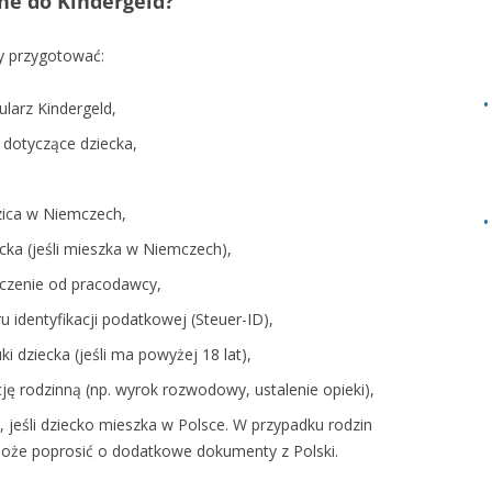
ne do Kindergeld?
ży przygotować:
arz Kindergeld,
 dotyczące dziecka,
zica w Niemczech,
ka (jeśli mieszka w Niemczech),
czenie od pracodawcy,
 identyfikacji podatkowej (Steuer-ID),
 dziecka (jeśli ma powyżej 18 lat),
ę rodzinną (np. wyrok rozwodowy, ustalenie opieki),
 jeśli dziecko mieszka w Polsce. W przypadku rodzin
może poprosić o dodatkowe dokumenty z Polski.