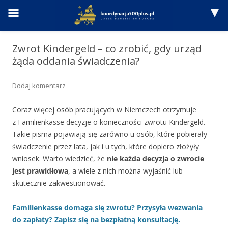
Przejdź
do
Zwrot Kindergeld – co zrobić, gdy urząd
treści
żąda oddania świadczenia?
Dodaj komentarz
Coraz więcej osób pracujących w Niemczech otrzymuje
z Familienkasse decyzje o konieczności zwrotu Kindergeld.
Takie pisma pojawiają się zarówno u osób, które pobierały
świadczenie przez lata, jak i u tych, które dopiero złożyły
wniosek. Warto wiedzieć, że
nie każda decyzja o zwrocie
jest prawidłowa
, a wiele z nich można wyjaśnić lub
skutecznie zakwestionować.
Familienkasse domaga się zwrotu? Przysyła wezwania
do zapłaty? Zapisz się na bezpłatną konsultację.