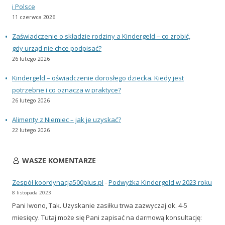
i Polsce
11 czerwca 2026
Zaświadczenie o składzie rodziny a Kindergeld – co zrobić,
gdy urząd nie chce podpisać?
26 lutego 2026
Kindergeld – oświadczenie dorosłego dziecka. Kiedy jest
potrzebne i co oznacza w praktyce?
26 lutego 2026
Alimenty z Niemiec – jak je uzyskać?
22 lutego 2026
WASZE KOMENTARZE
Zespół koordynacja500plus.pl
-
Podwyżka Kindergeld w 2023 roku
8 listopada 2023
Pani Iwono, Tak. Uzyskanie zasiłku trwa zazwyczaj ok. 4-5
miesięcy. Tutaj może się Pani zapisać na darmową konsultację: