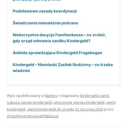
Podstawowe zasady koordynacji
Świadczenia nienależnie pobrane
Niekorzystna decyzja Familienkasse – co zrobić,
gdy urząd odmawia zasiłku Kindergeld?
Ankieta sprawdzająca Kindergeld Fragebogen
Kindergeld – Niemiecki Zasiłek Rodzinny – co trzeba
wiedzieć
Wpis opublikowany w
Niemcy
i otagowany
kindergeld zwrot
,
nakaza zwrotu kindergeld
,
umorzenie zwrotu kindergeld
,
zwrot
kindergeld
,
zwrot kindergeld do urzędu
22 stycznia 2026
przez
Zespół koordynacja500plus.pl
.