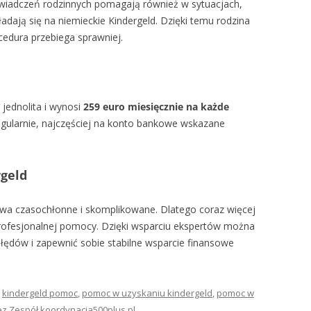
 świadczeń rodzinnych pomagają również w sytuacjach,
ładają się na niemieckie Kindergeld. Dzięki temu rodzina
ocedura przebiega sprawniej.
jednolita i wynosi
259 euro miesięcznie na każde
egularnie, najczęściej na konto bankowe wskazane
geld
ywa czasochłonne i skomplikowane. Dlatego coraz więcej
 profesjonalnej pomocy. Dzięki wsparciu ekspertów można
błędów i zapewnić sobie stabilne wsparcie finansowe
y
kindergeld pomoc
,
pomoc w uzyskaniu kindergeld
,
pomoc w
ez
Zespół koordynacja500plus.pl
.