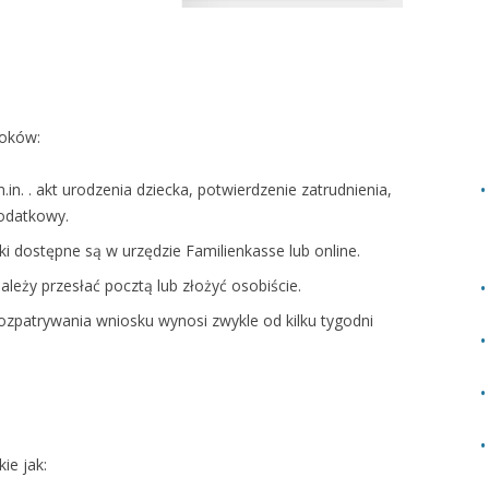
roków:
.in. . akt urodzenia dziecka, potwierdzenie zatrudnienia,
odatkowy.
i dostępne są w urzędzie Familienkasse lub online.
leży przesłać pocztą lub złożyć osobiście.
ozpatrywania wniosku wynosi zwykle od kilku tygodni
ie jak: