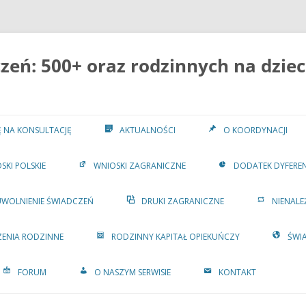
eń: 500+ oraz rodzinnych na dziec
IĘ NA KONSULTACJĘ
AKTUALNOŚCI
O KOORDYNACJI
SKI POLSKIE
WNIOSKI ZAGRANICZNE
DODATEK DYFERE
UWOLNIENIE ŚWIADCZEŃ
DRUKI ZAGRANICZNE
NIENALE
ENIA RODZINNE
RODZINNY KAPITAŁ OPIEKUŃCZY
ŚWI
FORUM
O NASZYM SERWISIE
KONTAKT