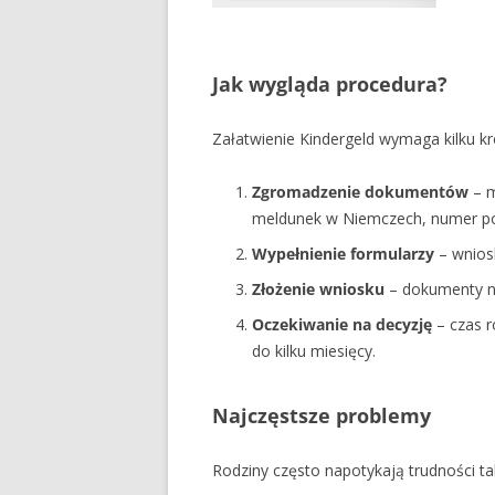
Jak wygląda procedura?
Załatwienie Kindergeld wymaga kilku k
Zgromadzenie dokumentów
– m
meldunek w Niemczech, numer p
Wypełnienie formularzy
– wniosk
Złożenie wniosku
– dokumenty na
Oczekiwanie na decyzję
– czas r
do kilku miesięcy.
Najczęstsze problemy
Rodziny często napotykają trudności tak