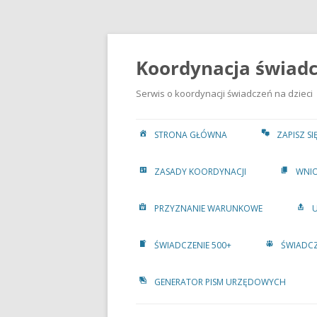
Przejdź
do
treści
Koordynacja świadcz
Serwis o koordynacji świadczeń na dzieci
STRONA GŁÓWNA
ZAPISZ S
ZASADY KOORDYNACJI
WNIO
PRZYZNANIE WARUNKOWE
ŚWIADCZENIE 500+
ŚWIADCZ
GENERATOR PISM URZĘDOWYCH