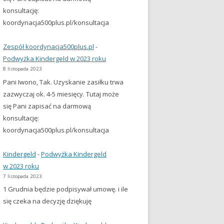
konsultację:
koordynacja500plus.pl/konsultacja
Zespół koordynacja500plus.pl
-
Podwyżka Kindergeld w 2023 roku
8 listopada 2023
Pani Iwono, Tak. Uzyskanie zasiłku trwa
zazwyczaj ok. 4-5 miesięcy. Tutaj może
się Pani zapisać na darmową
konsultację:
koordynacja500plus.pl/konsultacja
Kindergeld
-
Podwyżka Kindergeld
w 2023 roku
7 listopada 2023
1 Grudnia będzie podpisywał umowę. i ile
się czeka na decyzję dziękuję