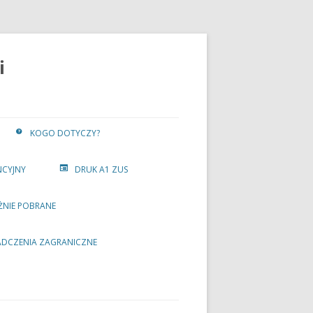
i
KOGO DOTYCZY?
NCYJNY
DRUK A1 ZUS
ŻNIE POBRANE
ADCZENIA ZAGRANICZNE