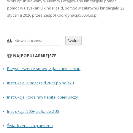
Wpis opublikowany w
Niemcy
i otagowany
kindergeld pomoc
,
pomoc w uzyskaniu kindergeld
,
pomoc w załatwniu kindergeld
22
stycznia 2026
przez
Zespół koordynacja500plus.pl
.
Szukaj
Szukaj
NAJPOPULARNIEJSZE
Przyspieszenie spraw, zgłaszanie zmian
Instrukcja: Kindergeld 2023 po polsku
Instrukcja: Rodzinny kapitał opiekuńczy
Instrukcja: 500+ trafia do ZUS
Świadczenia zagraniczne