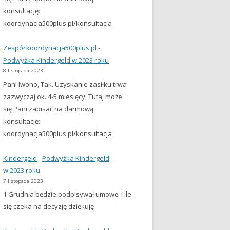
konsultację:
koordynacja500plus.pl/konsultacja
Zespół koordynacja500plus.pl
-
Podwyżka Kindergeld w 2023 roku
8 listopada 2023
Pani Iwono, Tak. Uzyskanie zasiłku trwa
zazwyczaj ok. 4-5 miesięcy. Tutaj może
się Pani zapisać na darmową
konsultację:
koordynacja500plus.pl/konsultacja
Kindergeld
-
Podwyżka Kindergeld
w 2023 roku
7 listopada 2023
1 Grudnia będzie podpisywał umowę. i ile
się czeka na decyzję dziękuję