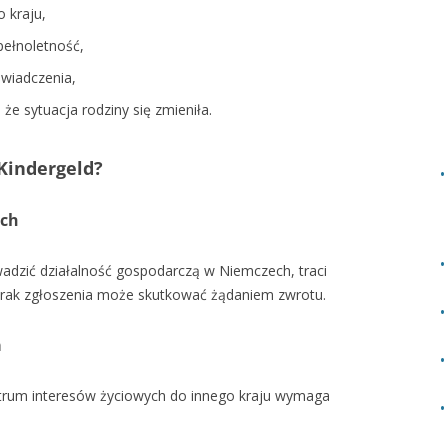
 kraju,
pełnoletność,
świadczenia,
e sytuacja rodziny się zmieniła.
Kindergeld?
ech
owadzić działalność gospodarczą w Niemczech, traci
Brak zgłoszenia może skutkować żądaniem zwrotu.
a
ntrum interesów życiowych do innego kraju wymaga