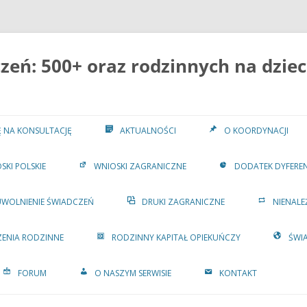
eń: 500+ oraz rodzinnych na dziec
IĘ NA KONSULTACJĘ
AKTUALNOŚCI
O KOORDYNACJI
SKI POLSKIE
WNIOSKI ZAGRANICZNE
DODATEK DYFERE
UWOLNIENIE ŚWIADCZEŃ
DRUKI ZAGRANICZNE
NIENALE
ENIA RODZINNE
RODZINNY KAPITAŁ OPIEKUŃCZY
ŚWI
FORUM
O NASZYM SERWISIE
KONTAKT