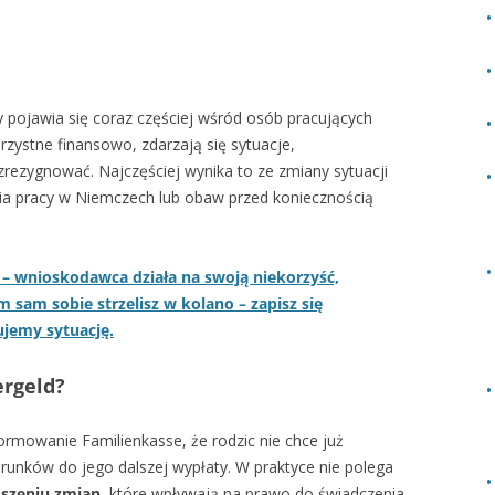
y pojawia się coraz częściej wśród osób pracujących
zystne finansowo, zdarzają się sytuacje,
 zrezygnować. Najczęściej wynika to ze zmiany sytuacji
a pracy w Niemczech lub obaw przed koniecznością
m – wnioskodawca działa na swoją niekorzyść,
 sam sobie strzelisz w kolano – zapisz się
ujemy sytuację.
ergeld?
ormowanie Familienkasse, że rodzic nie chce już
arunków do jego dalszej wypłaty. W praktyce nie polega
oszeniu zmian
, które wpływają na prawo do świadczenia.