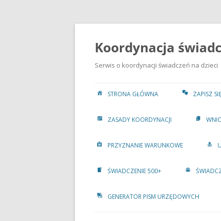
Przejdź
do
treści
Koordynacja świadcz
Serwis o koordynacji świadczeń na dzieci
STRONA GŁÓWNA
ZAPISZ S
ZASADY KOORDYNACJI
WNIO
PRZYZNANIE WARUNKOWE
ŚWIADCZENIE 500+
ŚWIADCZ
GENERATOR PISM URZĘDOWYCH