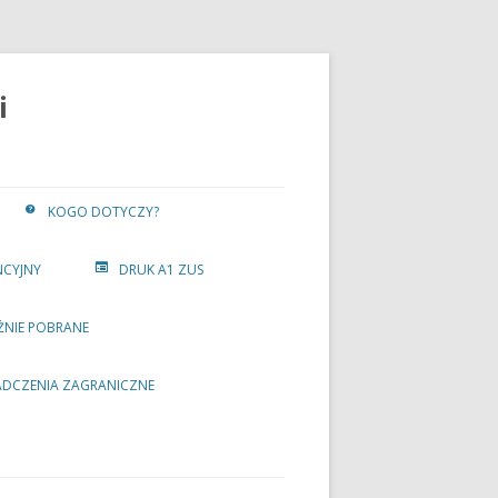
i
KOGO DOTYCZY?
NCYJNY
DRUK A1 ZUS
ŻNIE POBRANE
ADCZENIA ZAGRANICZNE