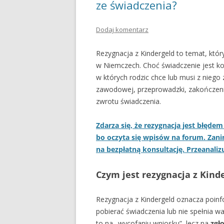
ze świadczenia?
Dodaj komentarz
Rezygnacja z Kindergeld to temat, któr
w Niemczech. Choć świadczenie jest kor
w których rodzic chce lub musi z niego
zawodowej, przeprowadzki, zakończeni
zwrotu świadczenia.
Zdarza się, że rezygnacja jest błęde
bo oczyta się wpisów na forum. Zanim
na bezpłatną konsultację. Przeanaliz
Czym jest rezygnacja z Kind
Rezygnacja z Kindergeld oznacza poinf
pobierać świadczenia lub nie spełnia w
to na „wycofaniu wniosku”, lecz na
zgł