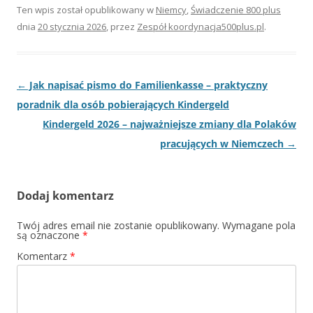
Ten wpis został opublikowany w
Niemcy
,
Świadczenie 800 plus
dnia
20 stycznia 2026
,
przez
Zespół koordynacja500plus.pl
.
Nawigacja
←
Jak napisać pismo do Familienkasse – praktyczny
wpisu
poradnik dla osób pobierających Kindergeld
Kindergeld 2026 – najważniejsze zmiany dla Polaków
pracujących w Niemczech
→
Dodaj komentarz
Twój adres email nie zostanie opublikowany.
Wymagane pola
są oznaczone
*
Komentarz
*