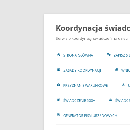
Przejdź
do
treści
Koordynacja świadcz
Serwis o koordynacji świadczeń na dzieci
STRONA GŁÓWNA
ZAPISZ S
ZASADY KOORDYNACJI
WNIO
PRZYZNANIE WARUNKOWE
ŚWIADCZENIE 500+
ŚWIADCZ
GENERATOR PISM URZĘDOWYCH