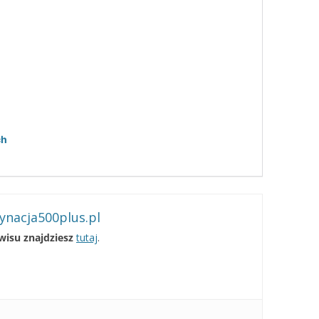
ch
ynacja500plus.pl
rwisu znajdziesz
tutaj
.