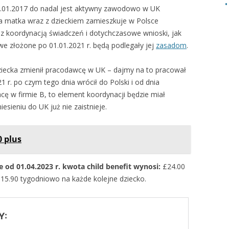
01.01.2017 do nadal jest aktywny zawodowo w UK
a matka wraz z dzieckiem zamieszkuje w Polsce
z koordynacją świadczeń i dotychczasowe wnioski, jak
we złożone po 01.01.2021 r. będą podlegały jej
zasadom
.
ziecka zmienił pracodawcę w UK – dajmy na to pracował
1 r. po czym tego dnia wrócił do Polski i od dnia
cę w firmie B, to element koordynacji będzie miał
iesieniu do UK już nie zaistnieje.
0 plus
 od 01.04.2023 r. kwota child benefit wynosi:
£24.00
15.90 tygodniowo na każde kolejne dziecko.
Y: