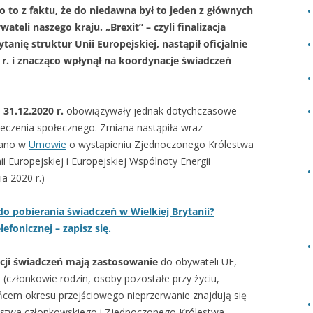
 to z faktu, że do niedawna był to jeden z głównych
eli naszego kraju. „Brexit” – czyli finalizacja
anię struktur Unii Europejskiej, nastąpił oficjalnie
 r. i znacząco wpłynął na koordynacje świadczeń
31.12.2020 r.
obowiązywały jednak dotychczasowe
eczenia społecznego. Zmiana nastąpiła wraz
wano w
Umowie
o wystąpieniu Zjednoczonego Królestwa
Unii Europejskiej i Europejskiej Wspólnoty Energii
a 2020 r.)
do pobierania świadczeń w Wielkiej Brytanii?
lefonicznej – zapisz się.
acji świadczeń mają zastosowanie
do obywateli UE,
ób (członkowie rodzin, osoby pozostałe przy życiu,
ońcem okresu przejściowego nieprzerwanie znajdują się
ństwa członkowskiego i Zjednoczonego Królestwa.