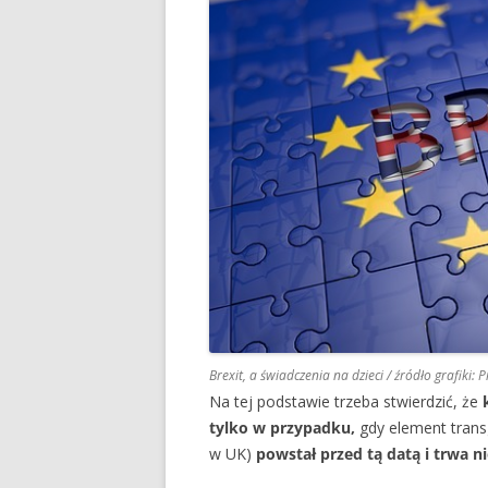
Brexit, a świadczenia na dzieci / źródło grafiki: 
Na tej podstawie trzeba stwierdzić, że
tylko w przypadku,
gdy element tran
w UK)
powstał przed tą datą i trwa n