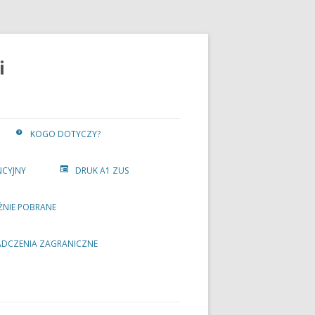
i
KOGO DOTYCZY?
NCYJNY
DRUK A1 ZUS
ŻNIE POBRANE
ADCZENIA ZAGRANICZNE