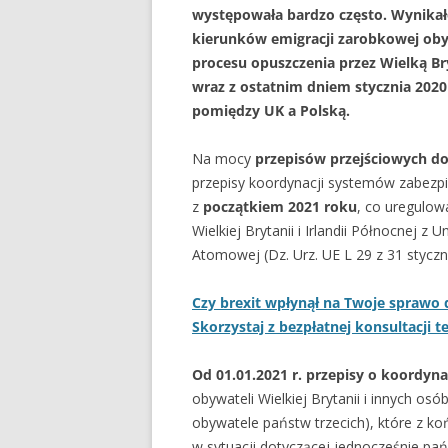
występowała bardzo często. Wynikało
kierunków emigracji zarobkowej obywat
procesu opuszczenia przez Wielką Bryt
wraz z ostatnim dniem stycznia 2020
pomiędzy UK a Polską.
Na mocy
przepisów przejściowych do 
przepisy koordynacji systemów zabezpi
z
początkiem 2021 roku
, co uregulo
Wielkiej Brytanii i Irlandii Północnej z 
Atomowej (Dz. Urz. UE L 29 z 31 styczni
Czy brexit wpłynął na Twoje sprawo 
Skorzystaj z bezpłatnej konsultacji te
Od 01.01.2021 r. przepisy o koordyn
obywateli Wielkiej Brytanii i innych os
obywatele państw trzecich), które z k
w sytuacji dotyczącej jednocześnie pa