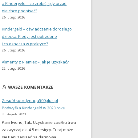
a Kindergeld – co zrobić, gdy urząd
nie chce podpisać?
26 lutego 2026
Kindergeld – oświadczenie dorosłego
dziecka. Kiedy jest potrzebne
i co oznacza w praktyce?
26 lutego 2026
Alimenty z Niemiec – jak je uzyskać?
22 lutego 2026
WASZE KOMENTARZE
Zespół koordynacja500plus.pl
-
Podwyżka Kindergeld w 2023 roku
8 listopada 2023
Pani Iwono, Tak. Uzyskanie zasiłku trwa
zazwyczaj ok. 4-5 miesięcy. Tutaj może
się Pani zapisać na darmową