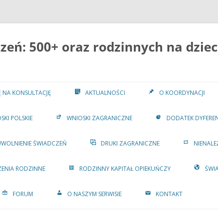
eń: 500+ oraz rodzinnych na dziec
IĘ NA KONSULTACJĘ
AKTUALNOŚCI
O KOORDYNACJI
SKI POLSKIE
WNIOSKI ZAGRANICZNE
DODATEK DYFERE
UWOLNIENIE ŚWIADCZEŃ
DRUKI ZAGRANICZNE
NIENALE
ENIA RODZINNE
RODZINNY KAPITAŁ OPIEKUŃCZY
ŚWI
FORUM
O NASZYM SERWISIE
KONTAKT