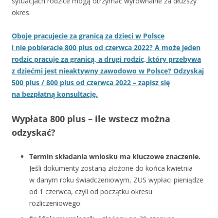
sytuacjach rodzice mogą otrzymać wyrównanie za dłuższy
okres.
Oboje pracujecie za granicą za dzieci w Polsce
i nie pobieracie 800 plus od czerwca 2022? A może jeden
rodzic pracuje za granicą, a drugi rodzic, który przebywa
z dziećmi jest nieaktywny zawodowo w Polsce? Odzyskaj
500 plus / 800 plus od czerwca 2022 – zapisz się
na bezpłatną konsultację.
Wypłata 800 plus – ile wstecz można
odzyskać?
Termin składania wniosku ma kluczowe znaczenie.
Jeśli dokumenty zostaną złożone do końca kwietnia
w danym roku świadczeniowym, ZUS wypłaci pieniądze
od 1 czerwca, czyli od początku okresu
rozliczeniowego.