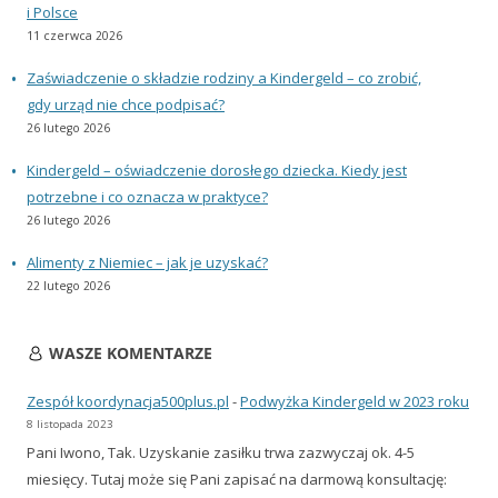
i Polsce
11 czerwca 2026
Zaświadczenie o składzie rodziny a Kindergeld – co zrobić,
gdy urząd nie chce podpisać?
26 lutego 2026
Kindergeld – oświadczenie dorosłego dziecka. Kiedy jest
potrzebne i co oznacza w praktyce?
26 lutego 2026
Alimenty z Niemiec – jak je uzyskać?
22 lutego 2026
WASZE KOMENTARZE
Zespół koordynacja500plus.pl
-
Podwyżka Kindergeld w 2023 roku
8 listopada 2023
Pani Iwono, Tak. Uzyskanie zasiłku trwa zazwyczaj ok. 4-5
miesięcy. Tutaj może się Pani zapisać na darmową konsultację: