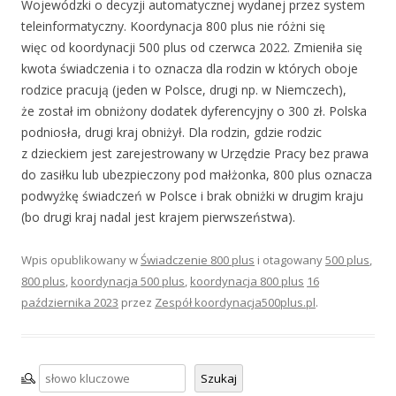
Wojewódzki o decyzji automatycznej wydanej przez system
teleinformatyczny. Koordynacja 800 plus nie różni się
więc od koordynacji 500 plus od czerwca 2022. Zmieniła się
kwota świadczenia i to oznacza dla rodzin w których oboje
rodzice pracują (jeden w Polsce, drugi np. w Niemczech),
że został im obniżony dodatek dyferencyjny o 300 zł. Polska
podniosła, drugi kraj obniżył. Dla rodzin, gdzie rodzic
z dzieckiem jest zarejestrowany w Urzędzie Pracy bez prawa
do zasiłku lub ubezpieczony pod małżonka, 800 plus oznacza
podwyżkę świadczeń w Polsce i brak obniżki w drugim kraju
(bo drugi kraj nadal jest krajem pierwszeństwa).
Wpis opublikowany w
Świadczenie 800 plus
i otagowany
500 plus
,
800 plus
,
koordynacja 500 plus
,
koordynacja 800 plus
16
października 2023
przez
Zespół koordynacja500plus.pl
.
Szukaj
Szukaj