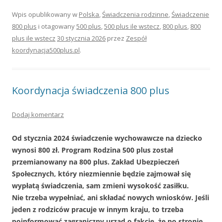
Wpis opublikowany w
Polska
,
Świadczenia rodzinne
,
Świadczenie
800 plus
i otagowany
500 plus
,
500 plus ile wstecz
,
800 plus
,
800
plus ile wstecz
30 stycznia 2026
przez
Zespół
koordynacja500plus.pl
.
Koordynacja świadczenia 800 plus
Dodaj komentarz
Od stycznia 2024 świadczenie wychowawcze na dziecko
wynosi 800 zł. Program Rodzina 500 plus został
przemianowany na 800 plus. Zakład Ubezpieczeń
Społecznych, który niezmiennie będzie zajmował się
wypłatą świadczenia, sam zmieni wysokość zasiłku.
Nie trzeba wypełniać, ani składać nowych wniosków. Jeśli
jeden z rodziców pracuje w innym kraju, to trzeba
poinformować zagraniczny urząd o fakcie, że po stronie