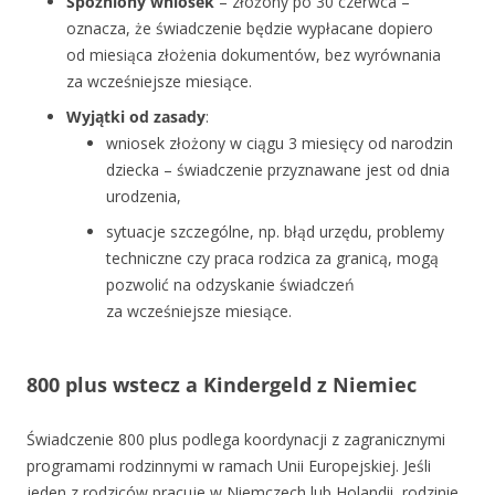
Spóźniony wniosek
– złożony po 30 czerwca –
oznacza, że świadczenie będzie wypłacane dopiero
od miesiąca złożenia dokumentów, bez wyrównania
za wcześniejsze miesiące.
Wyjątki od zasady
:
wniosek złożony w ciągu 3 miesięcy od narodzin
dziecka – świadczenie przyznawane jest od dnia
urodzenia,
sytuacje szczególne, np. błąd urzędu, problemy
techniczne czy praca rodzica za granicą, mogą
pozwolić na odzyskanie świadczeń
za wcześniejsze miesiące.
800 plus wstecz a Kindergeld z Niemiec
Świadczenie 800 plus podlega koordynacji z zagranicznymi
programami rodzinnymi w ramach Unii Europejskiej. Jeśli
jeden z rodziców pracuje w Niemczech lub Holandii, rodzinie