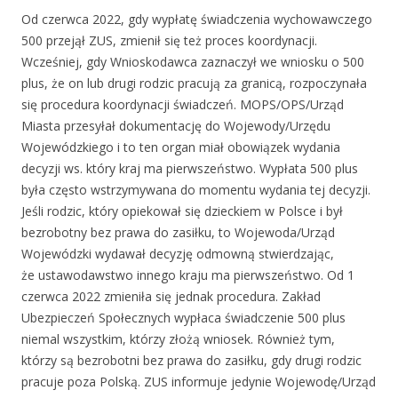
Od czerwca 2022, gdy wypłatę świadczenia wychowawczego
500 przejął ZUS, zmienił się też proces koordynacji.
Wcześniej, gdy Wnioskodawca zaznaczył we wniosku o 500
plus, że on lub drugi rodzic pracują za granicą, rozpoczynała
się procedura koordynacji świadczeń. MOPS/OPS/Urząd
Miasta przesyłał dokumentację do Wojewody/Urzędu
Wojewódzkiego i to ten organ miał obowiązek wydania
decyzji ws. który kraj ma pierwszeństwo. Wypłata 500 plus
była często wstrzymywana do momentu wydania tej decyzji.
Jeśli rodzic, który opiekował się dzieckiem w Polsce i był
bezrobotny bez prawa do zasiłku, to Wojewoda/Urząd
Wojewódzki wydawał decyzję odmowną stwierdzając,
że ustawodawstwo innego kraju ma pierwszeństwo. Od 1
czerwca 2022 zmieniła się jednak procedura. Zakład
Ubezpieczeń Społecznych wypłaca świadczenie 500 plus
niemal wszystkim, którzy złożą wniosek. Również tym,
którzy są bezrobotni bez prawa do zasiłku, gdy drugi rodzic
pracuje poza Polską. ZUS informuje jedynie Wojewodę/Urząd